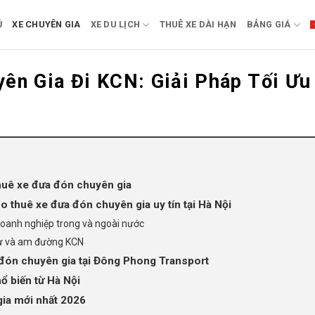
Ủ
XE CHUYÊN GIA
XE DU LỊCH
THUÊ XE DÀI HẠN
BẢNG GIÁ
ên Gia Đi KCN: Giải Pháp Tối Ưu
thuê xe đưa đón chuyên gia
 thuê xe đưa đón chuyên gia uy tín tại Hà Nội
oanh nghiệp trong và ngoài nước
 sự và am đường KCN
đón chuyên gia tại Đông Phong Transport
ổ biến từ Hà Nội
gia mới nhất 2026