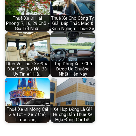
Thuê Xe Đi Hải
Thuê Xe Cho Công Ty:
Phòng: 7, 16, 29 Chỗ -
Giải Đáp Thắc Mắc &
Giá Tốt Nhất
Kinh Nghiệm Thuê Xe
Dịch Vụ Thuê Xe Đưa
Top Dòng Xe 7 Chỗ
Đón Sân Bay Nội Bài
Được Ưa Chuộng
Uy Tín #1 Hà…
Nhất Hiện Nay
Thuê Xe Đi Móng Cái
Xe Hợp Đồng Là Gì?
Giá Tốt – Xe 7 Chỗ,
Hướng Dẫn Thuê Xe
Limousine,…
Hợp Đồng Chi Tiết