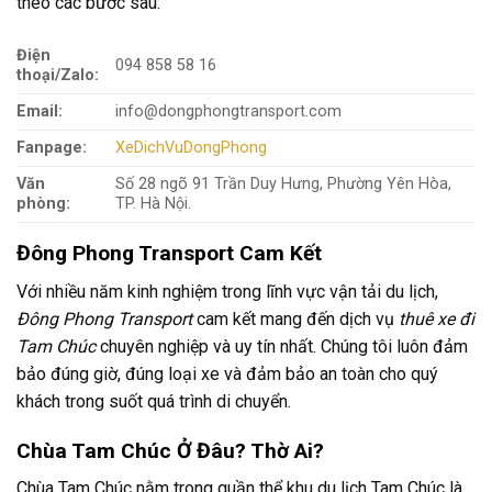
theo các bước sau:
Điện
094 858 58 16
thoại/Zalo:
Email:
info@dongphongtransport.com
Fanpage:
XeDichVuDongPhong
Văn
Số 28 ngõ 91 Trần Duy Hưng, Phường Yên Hòa,
phòng:
TP. Hà Nội.
Đông Phong Transport Cam Kết
Với nhiều năm kinh nghiệm trong lĩnh vực vận tải du lịch,
Đông Phong Transport
cam kết mang đến dịch vụ
thuê xe đi
Tam Chúc
chuyên nghiệp và uy tín nhất. Chúng tôi luôn đảm
bảo đúng giờ, đúng loại xe và đảm bảo an toàn cho quý
khách trong suốt quá trình di chuyển.
Chùa Tam Chúc Ở Đâu? Thờ Ai?
Chùa Tam Chúc nằm trong quần thể khu du lịch Tam Chúc là