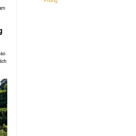
Phong
Sơn
2026
Từ
No
cam
Hà
Comments
on
Nội:
Bảng
Bảng
Giá
Giá
Thuê
Các
g
Xe
Dòng
Đi
Xe
Cát
Mới
Bà
Nhất
Từ
2026
Hà
vào
Nội
Mới
hách
Nhất
2026
|
Đông
Phong