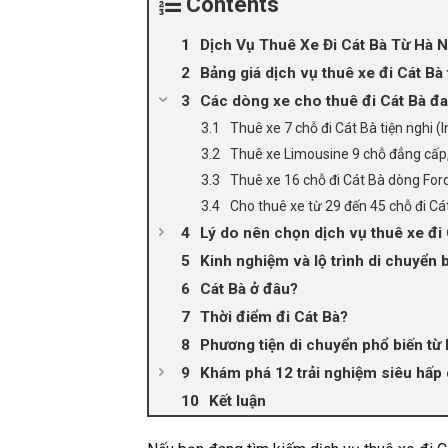
Contents
Dịch Vụ Thuê Xe Đi Cát Bà Từ Hà N
Bảng giá dịch vụ thuê xe đi Cát Bà
Các dòng xe cho thuê đi Cát Bà đ
Thuê xe 7 chỗ đi Cát Bà tiện nghi (
Thuê xe Limousine 9 chỗ đẳng cấp,
Thuê xe 16 chỗ đi Cát Bà dòng Ford
Cho thuê xe từ 29 đến 45 chỗ đi C
Lý do nên chọn dịch vụ thuê xe đ
Kinh nghiệm và lộ trình di chuyển b
Cát Bà ở đâu?
Thời điểm đi Cát Bà?
Phương tiện di chuyển phổ biến từ
Khám phá 12 trải nghiệm siêu hấp 
Kết luận