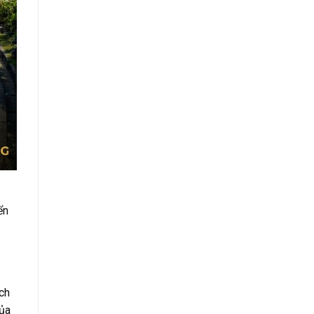
ển
ch
của