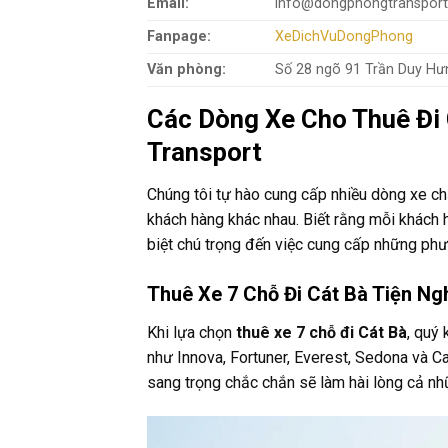
Email:
info@dongphongtranspor
Fanpage:
XeDichVuDongPhong
Văn phòng:
Số 28 ngõ 91 Trần Duy Hưn
Các Dòng Xe Cho Thuê Đi
Transport
Chúng tôi tự hào cung cấp nhiều dòng xe c
khách hàng khác nhau. Biết rằng mỗi khách
biệt chú trọng đến việc cung cấp những phươ
Thuê Xe 7 Chỗ Đi Cát Bà Tiện Ngh
Khi lựa chọn
thuê xe 7 chỗ đi Cát Bà
, quý
như Innova, Fortuner, Everest, Sedona và Car
sang trọng chắc chắn sẽ làm hài lòng cả nh