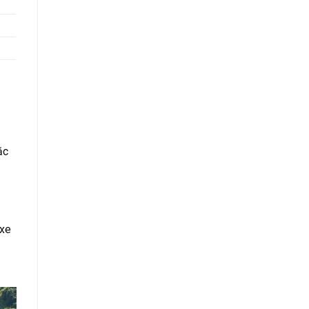
ặc
 xe