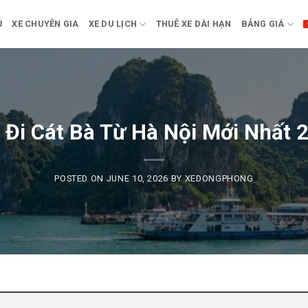
Ủ
XE CHUYÊN GIA
XE DU LỊCH
THUÊ XE DÀI HẠN
BẢNG GIÁ
 Đi Cát Bà Từ Hà Nội Mới Nhất 
POSTED ON
JUNE 10, 2026
BY
XEDONGPHONG