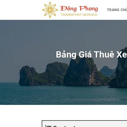
Skip
to
TRANG CH
content
Bảng Giá Thuê Xe