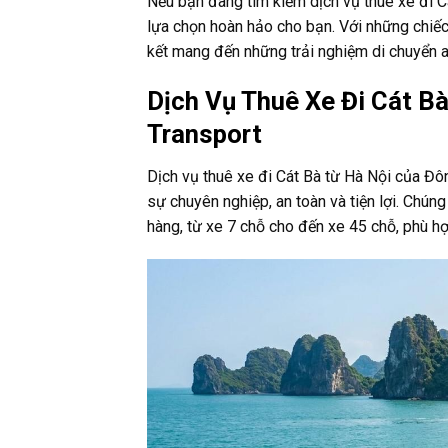
Nếu bạn đang tìm kiếm dịch vụ thuê xe đi Cá
lựa chọn hoàn hảo cho bạn. Với những chiếc 
kết mang đến những trải nghiệm di chuyển a
Dịch Vụ Thuê Xe Đi Cát Bà
Transport
Dịch vụ thuê xe đi Cát Bà từ Hà Nội của Đ
sự chuyên nghiệp, an toàn và tiện lợi. Chún
hàng, từ xe 7 chỗ cho đến xe 45 chỗ, phù h