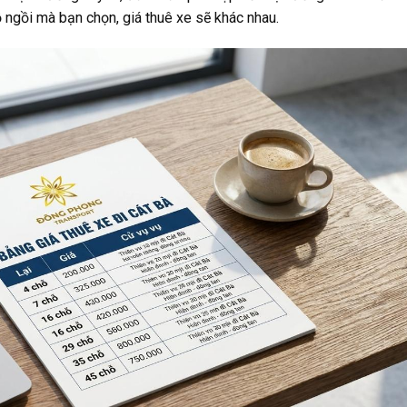
 ngồi mà bạn chọn, giá thuê xe sẽ khác nhau.