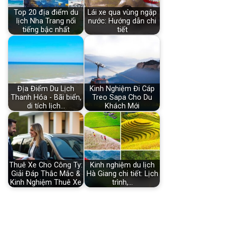
Top 20 địa điểm du
Lái xe qua vùng ngập
lịch Nha Trang nổi
nước: Hướng dẫn chi
tiếng bậc nhất
tiết
Địa Điểm Du Lịch
Kinh Nghiệm Đi Cáp
Thanh Hóa - Bãi biển,
Treo Sapa Cho Du
di tích lịch…
Khách Mới
Thuê Xe Cho Công Ty:
Kinh nghiệm du lịch
Giải Đáp Thắc Mắc &
Hà Giang chi tiết: Lịch
Kinh Nghiệm Thuê Xe
trình,…