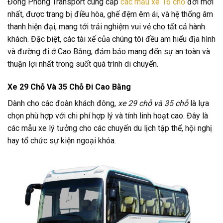
Đông Phong Transport cung cấp
các mẫu xe 16 chỗ
đời mới
nhất, được trang bị điều hòa, ghế đệm êm ái, và hệ thống âm
thanh hiện đại, mang tới trải nghiệm vui vẻ cho tất cả hành
khách. Đặc biệt, các tài xế của chúng tôi đều am hiểu địa hình
và đường đi ở Cao Bằng, đảm bảo mang đến sự an toàn và
thuận lợi nhất trong suốt quá trình di chuyển.
Xe 29 Chỗ Và 35 Chỗ Đi Cao Bằng
Dành cho các đoàn khách đông,
xe 29 chỗ và 35 chỗ
là lựa
chọn phù hợp với chi phí hợp lý và tính linh hoạt cao. Đây là
các mẫu xe lý tưởng cho các chuyến du lịch tập thể, hội nghị
hay tổ chức sự kiện ngoại khóa.