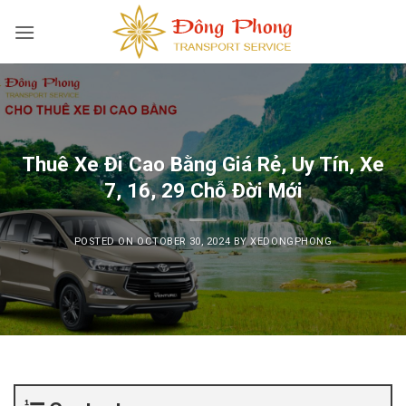
Skip
to
content
Thuê Xe Đi Cao Bằng Giá Rẻ, Uy Tín, Xe
7, 16, 29 Chỗ Đời Mới
POSTED ON
OCTOBER 30, 2024
BY
XEDONGPHONG