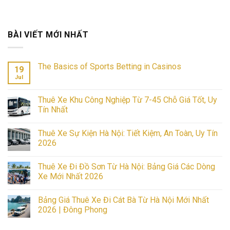
BÀI VIẾT MỚI NHẤT
The Basics of Sports Betting in Casinos
19
Jul
No
Comments
on
The
Thuê Xe Khu Công Nghiệp Từ 7-45 Chỗ Giá Tốt, Uy
Basics
Tín Nhất
of
Sports
No
Betting
Comments
in
Thuê Xe Sự Kiện Hà Nội: Tiết Kiệm, An Toàn, Uy Tín
on
Casinos
Thuê
2026
Xe
Khu
No
Công
Comments
Thuê Xe Đi Đồ Sơn Từ Hà Nội: Bảng Giá Các Dòng
Nghiệp
on
Từ
Thuê
Xe Mới Nhất 2026
7-
Xe
45
Sự
No
Chỗ
Kiện
Comments
Bảng Giá Thuê Xe Đi Cát Bà Từ Hà Nội Mới Nhất
Giá
Hà
on
Tốt,
Nội:
Thuê
2026 | Đông Phong
Uy
Tiết
Xe
Tín
Kiệm,
Đi
No
Nhất
An
Đồ
Comments