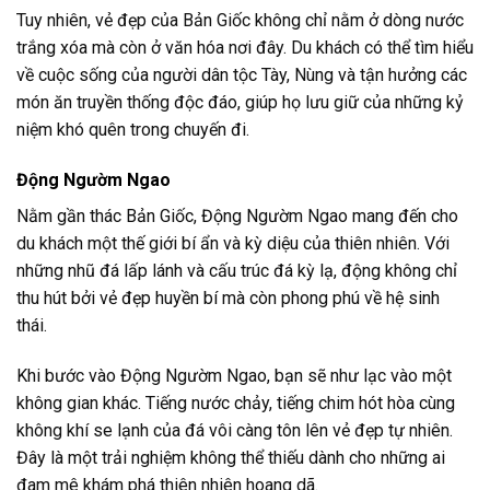
Tuy nhiên, vẻ đẹp của Bản Giốc không chỉ nằm ở dòng nước
trắng xóa mà còn ở văn hóa nơi đây. Du khách có thể tìm hiểu
về cuộc sống của người dân tộc Tày, Nùng và tận hưởng các
món ăn truyền thống độc đáo, giúp họ lưu giữ của những kỷ
niệm khó quên trong chuyến đi.
Động Ngườm Ngao
Nằm gần thác Bản Giốc, Động Ngườm Ngao mang đến cho
du khách một thế giới bí ẩn và kỳ diệu của thiên nhiên. Với
những nhũ đá lấp lánh và cấu trúc đá kỳ lạ, động không chỉ
thu hút bởi vẻ đẹp huyền bí mà còn phong phú về hệ sinh
thái.
Khi bước vào Động Ngườm Ngao, bạn sẽ như lạc vào một
không gian khác. Tiếng nước chảy, tiếng chim hót hòa cùng
không khí se lạnh của đá vôi càng tôn lên vẻ đẹp tự nhiên.
Đây là một trải nghiệm không thể thiếu dành cho những ai
đam mê khám phá thiên nhiên hoang dã.