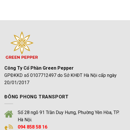
Toàn,
Sơn
on
Uy
Từ
Bảng
Tín
Hà
Giá
2026
Nội:
Thuê
Bảng
Xe
Giá
Đi
Các
Cát
Dòng
Bà
Xe
Từ
Mới
Hà
Nhất
Nội
2026
Mới
Nhất
2026
|
Đông
Phong
Công Ty Cổ Phần Green Pepper
GPĐKKD số 0107712497 do Sở KHĐT Hà Nội cấp ngày
20/01/2017
ĐÔNG PHONG TRANSPORT
Số 28 ngõ 91 Trần Duy Hưng, Phường Yên Hòa, TP.
Hà Nội.
094 858 58 16