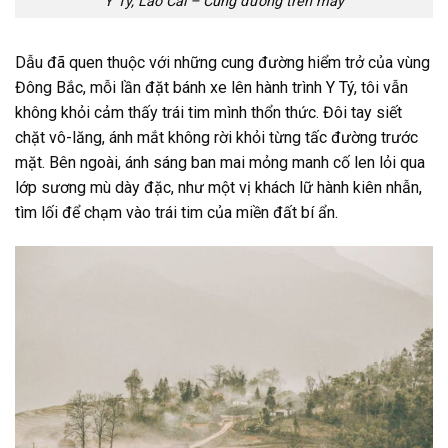
Y Tý, Lào Cai – Cung đường trên mây
Dẫu đã quen thuộc với những cung đường hiểm trở của vùng
Đông Bắc, mỗi lần đặt bánh xe lên hành trình Y Tý, tôi vẫn
không khỏi cảm thấy trái tim mình thổn thức. Đôi tay siết
chặt vô-lăng, ánh mắt không rời khỏi từng tấc đường trước
mặt. Bên ngoài, ánh sáng ban mai mỏng manh cố len lỏi qua
lớp sương mù dày đặc, như một vị khách lữ hành kiên nhẫn,
tìm lối để chạm vào trái tim của miền đất bí ẩn.