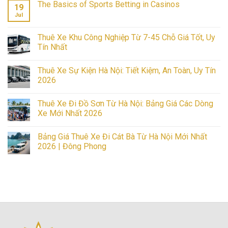
The Basics of Sports Betting in Casinos
19
Jul
No
Comments
on
The
Thuê Xe Khu Công Nghiệp Từ 7-45 Chỗ Giá Tốt, Uy
Basics
Tín Nhất
of
Sports
No
Betting
Comments
in
Thuê Xe Sự Kiện Hà Nội: Tiết Kiệm, An Toàn, Uy Tín
on
Casinos
Thuê
2026
Xe
Khu
No
Công
Comments
Thuê Xe Đi Đồ Sơn Từ Hà Nội: Bảng Giá Các Dòng
Nghiệp
on
Từ
Thuê
Xe Mới Nhất 2026
7-
Xe
45
Sự
No
Chỗ
Kiện
Comments
Bảng Giá Thuê Xe Đi Cát Bà Từ Hà Nội Mới Nhất
Giá
Hà
on
Tốt,
Nội:
Thuê
2026 | Đông Phong
Uy
Tiết
Xe
Tín
Kiệm,
Đi
No
Nhất
An
Đồ
Comments
Toàn,
Sơn
on
Uy
Từ
Bảng
Tín
Hà
Giá
2026
Nội:
Thuê
Bảng
Xe
Giá
Đi
Các
Cát
Dòng
Bà
Xe
Từ