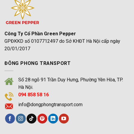
Mới
Hà
Nhất
Nội
2026
Mới
Nhất
2026
|
Đông
Phong
Công Ty Cổ Phần Green Pepper
GPĐKKD số 0107712497 do Sở KHĐT Hà Nội cấp ngày
20/01/2017
ĐÔNG PHONG TRANSPORT
Số 28 ngõ 91 Trần Duy Hưng, Phường Yên Hòa, TP.
Hà Nội.
094 858 58 16
info@dongphongtransport.com