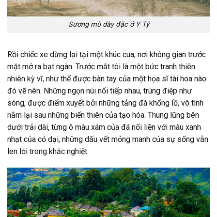
Sương mù dày đặc ở Y Tý
Rồi chiếc xe dừng lại tại một khúc cua, nơi không gian trước
mặt mở ra bạt ngàn. Trước mắt tôi là một bức tranh thiên
nhiên kỳ vĩ, như thể được bàn tay của một họa sĩ tài hoa nào
đó vẽ nên. Những ngọn núi nối tiếp nhau, trùng điệp như
sóng, được điểm xuyết bởi những tảng đá khổng lồ, vô tình
nằm lại sau những biến thiên của tạo hóa. Thung lũng bên
dưới trải dài, từng ô màu xám của đá nối liền với màu xanh
nhạt của cỏ dại, những dấu vết mỏng manh của sự sống vẫn
len lỏi trong khắc nghiệt.