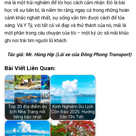
mà là một trải nghiệm để tôi học cách cảm nhận. Đó là bài
học về sự bền bỉ, là niềm tin rằng, ngay cả trong những hoàn
cảnh khắc nghiệt nhất, sự sống vẫn tìm được cách để tỏa
sáng. Và Y Tý, với tất cả vẻ đẹp và thử thách của nó, mãi là
một phần trong câu chuyện của tôi – một ký ức sẽ mãi khắc
ghi nơi trái tim người lữ khách.
Tác giả: Mr. Hùng Híp (Lái xe của Đông Phong Transport)
Bài Viết Liên Quan:
Top 20 địa điểm du
Kinh Nghiệm Du Lịch
lịch Nha Trang nổi
Côn Đảo 2025: Hướng
tiếng bậc nhất
Dẫn Chi Tiết…