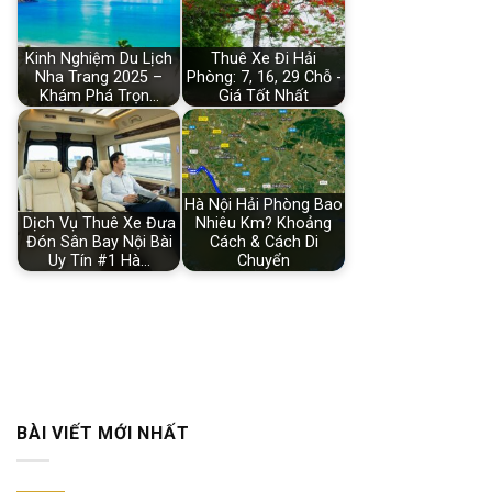
Kinh Nghiệm Du Lịch
Thuê Xe Đi Hải
Nha Trang 2025 –
Phòng: 7, 16, 29 Chỗ -
Khám Phá Trọn…
Giá Tốt Nhất
Hà Nội Hải Phòng Bao
Dịch Vụ Thuê Xe Đưa
Nhiêu Km? Khoảng
Đón Sân Bay Nội Bài
Cách & Cách Di
Uy Tín #1 Hà…
Chuyển
BÀI VIẾT MỚI NHẤT