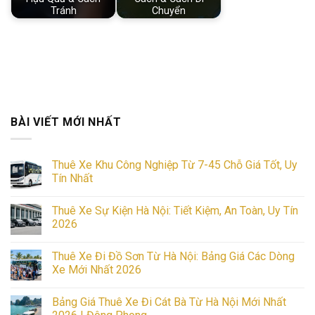
Tránh
Chuyển
BÀI VIẾT MỚI NHẤT
Thuê Xe Khu Công Nghiệp Từ 7-45 Chỗ Giá Tốt, Uy
Tín Nhất
No
Comments
Thuê Xe Sự Kiện Hà Nội: Tiết Kiệm, An Toàn, Uy Tín
on
Thuê
2026
Xe
Khu
No
Công
Comments
Thuê Xe Đi Đồ Sơn Từ Hà Nội: Bảng Giá Các Dòng
Nghiệp
on
Từ
Thuê
Xe Mới Nhất 2026
7-
Xe
45
Sự
No
Chỗ
Kiện
Comments
Bảng Giá Thuê Xe Đi Cát Bà Từ Hà Nội Mới Nhất
Giá
Hà
on
Tốt,
Nội:
Thuê