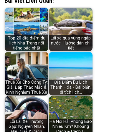
Bài Viết Liên Quan:
Top 20 địa điểm du
Lái xe qua vùng ngập
lịch Nha Trang nổi
nước: Hướng dẫn chi
tiếng bậc nhất
tiết
Thuê Xe Cho Công Ty:
Địa Điểm Du Lịch
Giải Đáp Thắc Mắc &
Thanh Hóa - Bãi biển,
Kinh Nghiệm Thuê Xe
di tích lịch…
Lỗi Lái Xe Thường
Hà Nội Hải Phòng Bao
Gặp: Nguyên Nhân,
Nhiêu Km? Khoảng
Hậu Quả & Cách
Cách & Cách Di