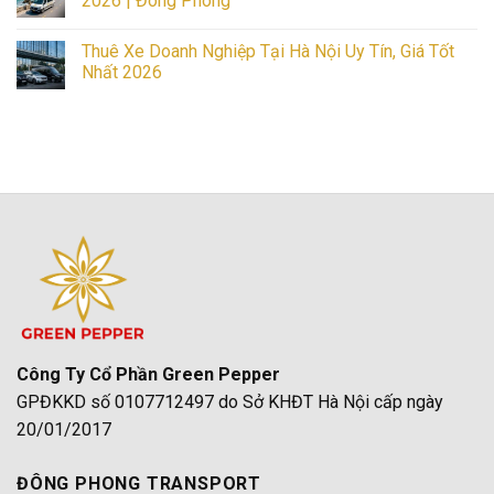
2026 | Đông Phong
Uy
Tiết
Xe
Tín
Kiệm,
Đi
No
Nhất
An
Đồ
Comments
Thuê Xe Doanh Nghiệp Tại Hà Nội Uy Tín, Giá Tốt
Toàn,
Sơn
on
Uy
Từ
Bảng
Nhất 2026
Tín
Hà
Giá
2026
Nội:
Thuê
No
Bảng
Xe
Comments
Giá
Đi
on
Các
Cát
Thuê
Dòng
Bà
Xe
Xe
Từ
Doanh
Mới
Hà
Nghiệp
Nhất
Nội
Tại
2026
Mới
Hà
Nhất
Nội
2026
Uy
|
Tín,
Đông
Giá
Phong
Tốt
Nhất
2026
Công Ty Cổ Phần Green Pepper
GPĐKKD số 0107712497 do Sở KHĐT Hà Nội cấp ngày
20/01/2017
ĐÔNG PHONG TRANSPORT