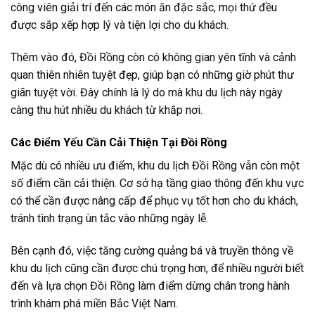
công viên giải trí đến các món ăn đặc sắc, mọi thứ đều
được sắp xếp hợp lý và tiện lợi cho du khách.
Thêm vào đó, Đồi Rồng còn có không gian yên tĩnh và cảnh
quan thiên nhiên tuyệt đẹp, giúp bạn có những giờ phút thư
giãn tuyệt vời. Đây chính là lý do mà khu du lịch này ngày
càng thu hút nhiều du khách từ khắp nơi.
Các Điểm Yếu Cần Cải Thiện Tại Đồi Rồng
Mặc dù có nhiều ưu điểm, khu du lịch Đồi Rồng vẫn còn một
số điểm cần cải thiện. Cơ sở hạ tầng giao thông đến khu vực
có thể cần được nâng cấp để phục vụ tốt hơn cho du khách,
tránh tình trạng ùn tắc vào những ngày lễ.
Bên cạnh đó, việc tăng cường quảng bá và truyền thông về
khu du lịch cũng cần được chú trọng hơn, để nhiều người biết
đến và lựa chọn Đồi Rồng làm điểm dừng chân trong hành
trình khám phá miền Bắc Việt Nam.