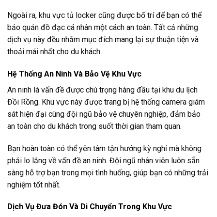
Ngoài ra, khu vực tủ locker cũng được bố trí để bạn có thể
bảo quản đồ đạc cá nhân một cách an toàn. Tất cả những
dịch vụ này đều nhằm mục đích mang lại sự thuận tiện và
thoải mái nhất cho du khách.
Hệ Thống An Ninh Và Bảo Vệ Khu Vực
An ninh là vấn đề được chú trọng hàng đầu tại khu du lịch
Đồi Rồng. Khu vực này được trang bị hệ thống camera giám
sát hiện đại cùng đội ngũ bảo vệ chuyên nghiệp, đảm bảo
an toàn cho du khách trong suốt thời gian tham quan.
Bạn hoàn toàn có thể yên tâm tận hưởng kỳ nghỉ mà không
phải lo lắng về vấn đề an ninh. Đội ngũ nhân viên luôn sẵn
sàng hỗ trợ bạn trong mọi tình huống, giúp bạn có những trải
nghiệm tốt nhất.
Dịch Vụ Đưa Đón Và Di Chuyển Trong Khu Vực