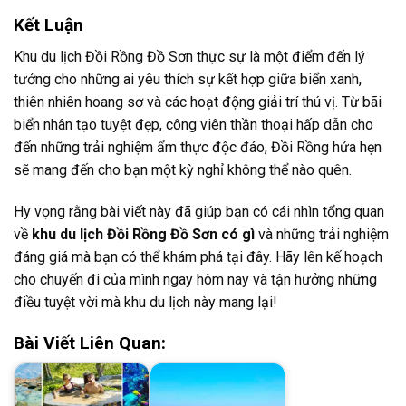
Kết Luận
Khu du lịch Đồi Rồng Đồ Sơn thực sự là một điểm đến lý
tưởng cho những ai yêu thích sự kết hợp giữa biển xanh,
thiên nhiên hoang sơ và các hoạt động giải trí thú vị. Từ bãi
biển nhân tạo tuyệt đẹp, công viên thần thoại hấp dẫn cho
đến những trải nghiệm ẩm thực độc đáo, Đồi Rồng hứa hẹn
sẽ mang đến cho bạn một kỳ nghỉ không thể nào quên.
Hy vọng rằng bài viết này đã giúp bạn có cái nhìn tổng quan
về
khu du lịch Đồi Rồng Đồ Sơn có gì
và những trải nghiệm
đáng giá mà bạn có thể khám phá tại đây. Hãy lên kế hoạch
cho chuyến đi của mình ngay hôm nay và tận hưởng những
điều tuyệt vời mà khu du lịch này mang lại!
Bài Viết Liên Quan: