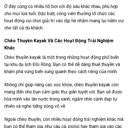
Ở đây cũng có nhiều hồ bơi với độ sâu khác nhau, phù hợp
cho mọi lứa tuổi. Đặc biệt, công viên thường tổ chức các
hoạt động vui chơi giải trí vào dịp hè nhằm mang lại niềm vui
cho tất cả du khách.
Chèo Thuyền Kayak Và Các Hoạt Động Trải Nghiệm
Khác
Chèo thuyền kayak là một trong những hoạt động phổ biến
tại khu du lịch Đồi Rồng. Bạn có thể dễ dàng thuê thuyền và
khám phá vùng biển xung quanh theo cách riêng của mình.
Không chỉ giúp nâng cao sức khỏe, chèo thuyền kayak còn
mang đến cho bạn cảm giác thư giãn tuyệt vời. Bạn sẽ được
hòa mình vào làn nước trong xanh, ngắm nhìn cảnh đẹp tự
nhiên và nghe tiếng sóng vỗ về.
Ngoài chèo thuyền, còn nhiều hoạt động trải nghiệm khác mà
bạn có thể tham gia, như câu cá, picnic hay tham gia vào các