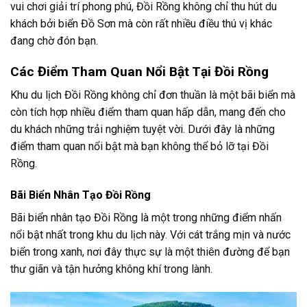
vui chơi giải trí phong phú, Đồi Rồng không chỉ thu hút du
khách bởi biển Đồ Sơn mà còn rất nhiều điều thú vị khác
đang chờ đón bạn.
Các Điểm Tham Quan Nổi Bật Tại Đồi Rồng
Khu du lịch Đồi Rồng không chỉ đơn thuần là một bãi biển mà
còn tích hợp nhiều điểm tham quan hấp dẫn, mang đến cho
du khách những trải nghiệm tuyệt vời. Dưới đây là những
điểm tham quan nổi bật mà bạn không thể bỏ lỡ tại Đồi
Rồng.
Bãi Biển Nhân Tạo Đồi Rồng
Bãi biển nhân tạo Đồi Rồng là một trong những điểm nhấn
nổi bật nhất trong khu du lịch này. Với cát trắng mịn và nước
biển trong xanh, nơi đây thực sự là một thiên đường để bạn
thư giãn và tận hưởng không khí trong lành.