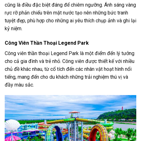
cũng là điều đặc biệt đáng để chiêm ngưỡng. Ánh sáng vàng
rực rỡ phản chiếu trên mặt nước tạo nên những bức tranh
tuyệt đẹp, phù hợp cho những ai yêu thích chụp ảnh và ghi lại
kỷ niệm.
Công Viên Thần Thoại Legend Park
Công viên thần thoại Legend Park là một điểm đến lý tưởng
cho cả gia đình và trẻ nhỏ. Công viên được thiết kế với nhiều
chủ đề khác nhau, từ cổ tích đến các nhân vật hoạt hình nổi
tiếng, mang đến cho du khách những trải nghiệm thú vị và
đầy màu sắc.