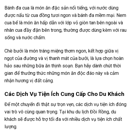
Bánh đa cua là món ăn đặc sản nổi tiếng, với nước dùng
được nấu từ cua đồng tươi ngon và bánh đa mềm mại. Nem
cua bể là món ăn hấp dẫn với lớp vỏ giòn tan bên ngoài và
nhân cua đầy đặn bên trong, thường được dùng kèm với rau
sống và nước chấm.
Chè bưởi là món tráng miệng thơm ngon, kết hợp giữa vị
ngọt của đường và vị thanh mát của bưởi, là lựa chọn hoàn
hảo sau những bữa ăn thịnh soạn. Bạn hãy dành chút thời
gian để thưởng thức những món ăn độc đáo này và cảm
nhận hương vị đất cảng.
Các Dịch Vụ Tiện Ích Cung Cấp Cho Du Khách
Để một chuyến đi thật sự trọn vẹn, các dịch vụ tiện ích đóng
vai trò vô cùng quan trọng. Tại khu du lịch Đồi Rồng, du
khách sẽ được hỗ trợ tối đa với nhiều dịch vụ tiện ích chất
lượng.