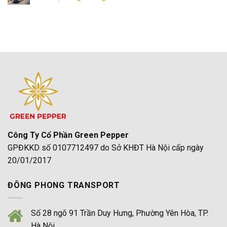
Uy
Tiết
Xe
Tín
Kiệm,
Đi
No
Nhất
An
Đồ
Comments
Toàn,
Sơn
on
Uy
Từ
Bảng
Tín
Hà
Giá
2026
Nội:
Thuê
Bảng
Xe
Giá
Đi
Các
Cát
Dòng
Bà
Xe
Từ
Mới
Hà
Nhất
Nội
2026
Mới
Nhất
2026
|
Đông
Phong
Công Ty Cổ Phần Green Pepper
GPĐKKD số 0107712497 do Sở KHĐT Hà Nội cấp ngày
20/01/2017
ĐÔNG PHONG TRANSPORT
Số 28 ngõ 91 Trần Duy Hưng, Phường Yên Hòa, TP.
Hà Nội.