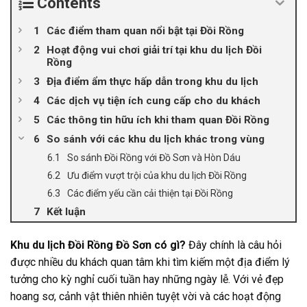
Contents
Các điểm tham quan nổi bật tại Đồi Rồng
Hoạt động vui chơi giải trí tại khu du lịch Đồi
Rồng
Địa điểm ẩm thực hấp dẫn trong khu du lịch
Các dịch vụ tiện ích cung cấp cho du khách
Các thông tin hữu ích khi tham quan Đồi Rồng
So sánh với các khu du lịch khác trong vùng
So sánh Đồi Rồng với Đồ Sơn và Hòn Dáu
Ưu điểm vượt trội của khu du lịch Đồi Rồng
Các điểm yếu cần cải thiện tại Đồi Rồng
Kết luận
Khu du lịch Đồi Rồng Đồ Sơn có gì?
Đây chính là câu hỏi
được nhiều du khách quan tâm khi tìm kiếm một địa điểm lý
tưởng cho kỳ nghỉ cuối tuần hay những ngày lễ. Với vẻ đẹp
hoang sơ, cảnh vật thiên nhiên tuyệt vời và các hoạt động