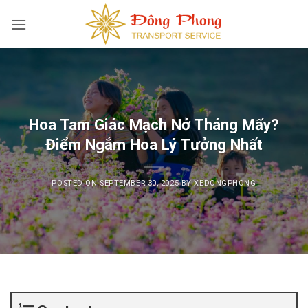
Skip
to
content
Hoa Tam Giác Mạch Nở Tháng Mấy?
Điểm Ngắm Hoa Lý Tưởng Nhất
POSTED ON
SEPTEMBER 30, 2025
BY
XEDONGPHONG