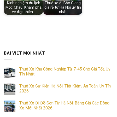
Kinh nghiệm du lịch
Thuê xe đi Bắc Giang
Mộc Châu: Khám phá
giá rẻ từ Hà Nội uy tín
vẻ đẹp thiên…
nhất
BÀI VIẾT MỚI NHẤT
Thuê Xe Khu Công Nghiệp Từ 7-45 Chỗ Giá Tốt, Uy
Tín Nhất
No
Comments
Thuê Xe Sự Kiện Hà Nội: Tiết Kiệm, An Toàn, Uy Tín
on
Thuê
2026
Xe
Khu
No
Công
Comments
Thuê Xe Đi Đồ Sơn Từ Hà Nội: Bảng Giá Các Dòng
Nghiệp
on
Từ
Thuê
Xe Mới Nhất 2026
7-
Xe
45
Sự
No
Chỗ
Kiện
Comments