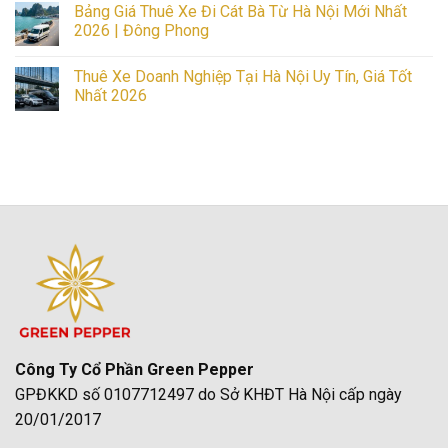
Bảng Giá Thuê Xe Đi Cát Bà Từ Hà Nội Mới Nhất
Giá
Hà
on
Tốt,
Nội:
Thuê
2026 | Đông Phong
Uy
Tiết
Xe
Tín
Kiệm,
Đi
No
Nhất
An
Đồ
Comments
Thuê Xe Doanh Nghiệp Tại Hà Nội Uy Tín, Giá Tốt
Toàn,
Sơn
on
Uy
Từ
Bảng
Nhất 2026
Tín
Hà
Giá
2026
Nội:
Thuê
No
Bảng
Xe
Comments
Giá
Đi
on
Các
Cát
Thuê
Dòng
Bà
Xe
Xe
Từ
Doanh
Mới
Hà
Nghiệp
Nhất
Nội
Tại
2026
Mới
Hà
Nhất
Nội
2026
Uy
|
Tín,
Đông
Giá
Phong
Tốt
Nhất
2026
Công Ty Cổ Phần Green Pepper
GPĐKKD số 0107712497 do Sở KHĐT Hà Nội cấp ngày
20/01/2017