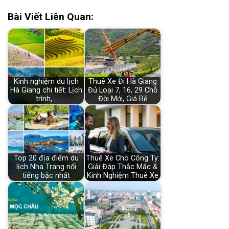
Bài Viết Liên Quan:
Kinh nghiệm du lịch
Thuê Xe Đi Hà Giang
Hà Giang chi tiết: Lịch
Đủ Loại 7, 16, 29 Chỗ
trình,…
Đời Mới, Giá Rẻ
Top 20 địa điểm du
Thuê Xe Cho Công Ty:
lịch Nha Trang nổi
Giải Đáp Thắc Mắc &
tiếng bậc nhất
Kinh Nghiệm Thuê Xe