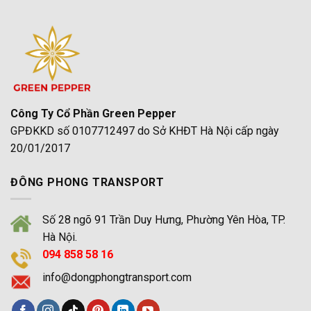
Nhất
Nội
Tại
2026
Mới
Hà
Nhất
Nội
2026
Uy
|
Tín,
Đông
Giá
Phong
Tốt
Nhất
2026
Công Ty Cổ Phần Green Pepper
GPĐKKD số 0107712497 do Sở KHĐT Hà Nội cấp ngày
20/01/2017
ĐÔNG PHONG TRANSPORT
Số 28 ngõ 91 Trần Duy Hưng, Phường Yên Hòa, TP.
Hà Nội.
094 858 58 16
info@dongphongtransport.com