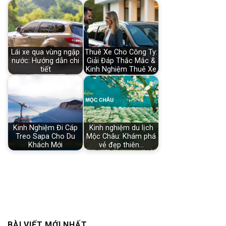
Lái xe qua vùng ngập
Thuê Xe Cho Công Ty:
nước: Hướng dẫn chi
Giải Đáp Thắc Mắc &
tiết
Kinh Nghiệm Thuê Xe
Kinh Nghiệm Đi Cáp
Kinh nghiệm du lịch
Treo Sapa Cho Du
Mộc Châu: Khám phá
Khách Mới
vẻ đẹp thiên…
BÀI VIẾT MỚI NHẤT