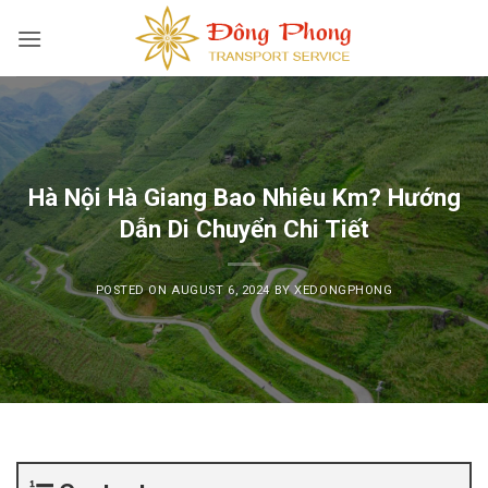
Skip
to
content
Hà Nội Hà Giang Bao Nhiêu Km? Hướng
Dẫn Di Chuyển Chi Tiết
POSTED ON
AUGUST 6, 2024
BY
XEDONGPHONG