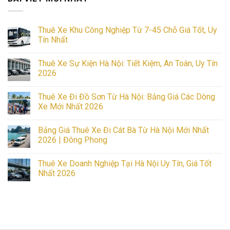
Thuê Xe Khu Công Nghiệp Từ 7-45 Chỗ Giá Tốt, Uy
Tín Nhất
No
Comments
Thuê Xe Sự Kiện Hà Nội: Tiết Kiệm, An Toàn, Uy Tín
on
Thuê
2026
Xe
Khu
No
Công
Comments
Thuê Xe Đi Đồ Sơn Từ Hà Nội: Bảng Giá Các Dòng
Nghiệp
on
Từ
Thuê
Xe Mới Nhất 2026
7-
Xe
45
Sự
No
Chỗ
Kiện
Comments
Bảng Giá Thuê Xe Đi Cát Bà Từ Hà Nội Mới Nhất
Giá
Hà
on
Tốt,
Nội:
Thuê
2026 | Đông Phong
Uy
Tiết
Xe
Tín
Kiệm,
Đi
No
Nhất
An
Đồ
Comments
Thuê Xe Doanh Nghiệp Tại Hà Nội Uy Tín, Giá Tốt
Toàn,
Sơn
on
Uy
Từ
Bảng
Nhất 2026
Tín
Hà
Giá
2026
Nội:
Thuê
No
Bảng
Xe
Comments
Giá
Đi
on
Các
Cát
Thuê
Dòng
Bà
Xe
Xe
Từ
Doanh
Mới
Hà
Nghiệp