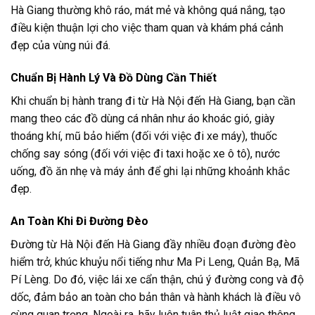
Hà Giang thường khô ráo, mát mẻ và không quá nắng, tạo
điều kiện thuận lợi cho việc tham quan và khám phá cảnh
đẹp của vùng núi đá.
Chuẩn Bị Hành Lý Và Đồ Dùng Cần Thiết
Khi chuẩn bị hành trang đi từ Hà Nội đến Hà Giang, bạn cần
mang theo các đồ dùng cá nhân như áo khoác gió, giày
thoáng khí, mũ bảo hiểm (đối với việc đi xe máy), thuốc
chống say sóng (đối với việc đi taxi hoặc xe ô tô), nước
uống, đồ ăn nhẹ và máy ảnh để ghi lại những khoảnh khắc
đẹp.
An Toàn Khi Đi Đường Đèo
Đường từ Hà Nội đến Hà Giang đầy nhiều đoạn đường đèo
hiểm trở, khúc khuỷu nổi tiếng như Ma Pi Leng, Quản Bạ, Mã
Pí Lèng. Do đó, việc lái xe cẩn thận, chú ý đường cong và độ
dốc, đảm bảo an toàn cho bản thân và hành khách là điều vô
cùng quan trọng. Ngoài ra, hãy luôn tuân thủ luật giao thông,