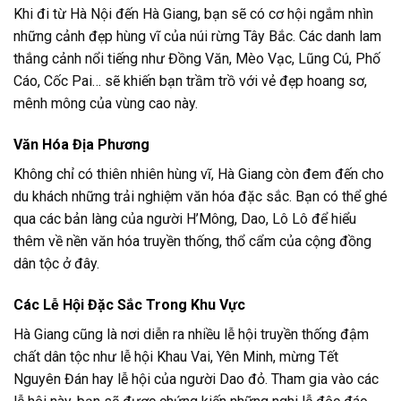
Khi đi từ Hà Nội đến Hà Giang, bạn sẽ có cơ hội ngắm nhìn
những cảnh đẹp hùng vĩ của núi rừng Tây Bắc. Các danh lam
thắng cảnh nổi tiếng như Đồng Văn, Mèo Vạc, Lũng Cú, Phố
Cáo, Cốc Pai… sẽ khiến bạn trầm trồ với vẻ đẹp hoang sơ,
mênh mông của vùng cao này.
Văn Hóa Địa Phương
Không chỉ có thiên nhiên hùng vĩ, Hà Giang còn đem đến cho
du khách những trải nghiệm văn hóa đặc sắc. Bạn có thể ghé
qua các bản làng của người H’Mông, Dao, Lô Lô để hiểu
thêm về nền văn hóa truyền thống, thổ cẩm của cộng đồng
dân tộc ở đây.
Các Lễ Hội Đặc Sắc Trong Khu Vực
Hà Giang cũng là nơi diễn ra nhiều lễ hội truyền thống đậm
chất dân tộc như lễ hội Khau Vai, Yên Minh, mừng Tết
Nguyên Đán hay lễ hội của người Dao đỏ. Tham gia vào các