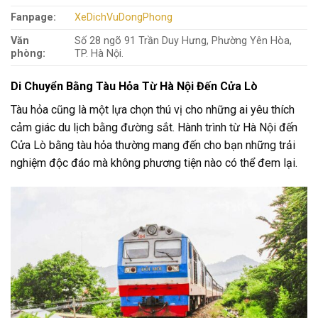
Fanpage:
XeDichVuDongPhong
Văn
Số 28 ngõ 91 Trần Duy Hưng, Phường Yên Hòa,
phòng:
TP. Hà Nội.
Di Chuyển Bằng Tàu Hỏa Từ Hà Nội Đến Cửa Lò
Tàu hỏa cũng là một lựa chọn thú vị cho những ai yêu thích
cảm giác du lịch bằng đường sắt. Hành trình từ Hà Nội đến
Cửa Lò bằng tàu hỏa thường mang đến cho bạn những trải
nghiệm độc đáo mà không phương tiện nào có thể đem lại.