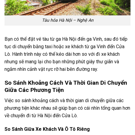
Tàu hỏa Hà Nội – Nghệ An
Bạn có thể đặt vé tàu từ ga Hà Nội đến ga Vinh, sau đó tiếp
tục di chuyển bằng taxi hoặc xe khách từ ga Vinh đến Cửa
Lò. Hành trình này có thể kéo dài hơn so với đi xe khách
nhưng sẽ mang lại cho bạn những phút giây thư giãn và
ngắm nhìn cảnh vật rực rỡ hai bên đường ray.
So Sánh Khoảng Cách Và Thời Gian Di Chuyển
Giữa Các Phương Tiện
Việc so sánh khoảng cách và thời gian di chuyển giữa các
phương tiện khác nhau sẽ giúp bạn có cái nhìn tổng quan hơn
về chuyến đi từ Hà Nội đến Cửa Lò.
So Sánh Giữa Xe Khách Và Ô Tô Riêng