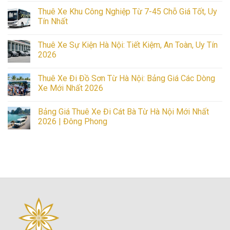
on
The
Thuê Xe Khu Công Nghiệp Từ 7-45 Chỗ Giá Tốt, Uy
Basics
Tín Nhất
of
Sports
No
Betting
Comments
in
Thuê Xe Sự Kiện Hà Nội: Tiết Kiệm, An Toàn, Uy Tín
on
Casinos
Thuê
2026
Xe
Khu
No
Công
Comments
Thuê Xe Đi Đồ Sơn Từ Hà Nội: Bảng Giá Các Dòng
Nghiệp
on
Từ
Thuê
Xe Mới Nhất 2026
7-
Xe
45
Sự
No
Chỗ
Kiện
Comments
Bảng Giá Thuê Xe Đi Cát Bà Từ Hà Nội Mới Nhất
Giá
Hà
on
Tốt,
Nội:
Thuê
2026 | Đông Phong
Uy
Tiết
Xe
Tín
Kiệm,
Đi
No
Nhất
An
Đồ
Comments
Toàn,
Sơn
on
Uy
Từ
Bảng
Tín
Hà
Giá
2026
Nội:
Thuê
Bảng
Xe
Giá
Đi
Các
Cát
Dòng
Bà
Xe
Từ
Mới
Hà
Nhất
Nội
2026
Mới
Nhất