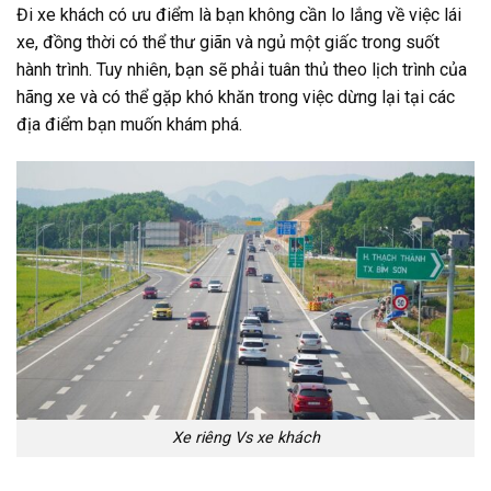
Đi xe khách có ưu điểm là bạn không cần lo lắng về việc lái
xe, đồng thời có thể thư giãn và ngủ một giấc trong suốt
hành trình. Tuy nhiên, bạn sẽ phải tuân thủ theo lịch trình của
hãng xe và có thể gặp khó khăn trong việc dừng lại tại các
địa điểm bạn muốn khám phá.
Xe riêng Vs xe khách