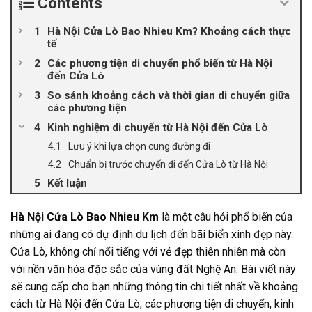
Contents
Hà Nội Cửa Lò Bao Nhieu Km? Khoảng cách thực
tế
Các phương tiện di chuyển phổ biến từ Hà Nội
đến Cửa Lò
So sánh khoảng cách và thời gian di chuyển giữa
các phương tiện
Kinh nghiệm di chuyển từ Hà Nội đến Cửa Lò
Lưu ý khi lựa chọn cung đường đi
Chuẩn bị trước chuyến đi đến Cửa Lò từ Hà Nội
Kết luận
Hà Nội Cửa Lò Bao Nhieu Km
là một câu hỏi phổ biến của
những ai đang có dự định du lịch đến bãi biển xinh đẹp này.
Cửa Lò, không chỉ nổi tiếng với vẻ đẹp thiên nhiên mà còn
với nền văn hóa đặc sắc của vùng đất Nghệ An. Bài viết này
sẽ cung cấp cho bạn những thông tin chi tiết nhất về khoảng
cách từ Hà Nội đến Cửa Lò, các phương tiện di chuyển, kinh