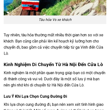
Tàu hỏa Vs xe khách
Tuy nhiên, tàu hỏa thường mất nhiều thời gian hơn so với xe
khách. Bạn cũng cần phải lên kế hoạch kỹ lưỡng hơn cho
chuyến đi, bao gồm cả việc chuyển tiếp từ ga Vinh đến Cửa
Lò.
Kinh Nghiệm Di Chuyển Từ Hà Nội Đến Cửa Lò
Kinh nghiệm là một phần quan trọng giúp bạn có một chuyến
đi thành công và vui vẻ. Dưới đây là một số lưu ý mà bạn
nên ghi nhớ khi di chuyển từ Hà Nội đến Cửa Lò.
Lưu Ý Khi Lựa Chọn Cung Đường Đi
Khi lựa chọn cung đường đi, bạn nên xem xét tình hình giao