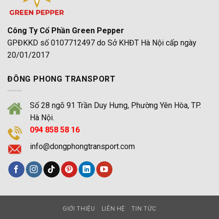
2026
|
Đông
Phong
Công Ty Cổ Phần Green Pepper
GPĐKKD số 0107712497 do Sở KHĐT Hà Nội cấp ngày
20/01/2017
ĐÔNG PHONG TRANSPORT
Số 28 ngõ 91 Trần Duy Hưng, Phường Yên Hòa, TP.
Hà Nội.
094 858 58 16
info@dongphongtransport.com
GIỚI THIỆU
LIÊN HỆ
TIN TỨC