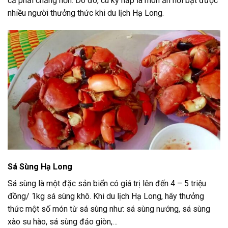
cả phải chăng hơn. Do đó, cù kỳ hấp là món ăn nổi bật được
nhiều người thưởng thức khi du lịch Hạ Long.
Sá Sùng Hạ Long
Sá sùng là một đặc sản biển có giá trị lên đến 4 – 5 triệu
đồng/ 1kg sá sùng khô. Khi du lịch Hạ Long, hãy thưởng
thức một số món từ sá sùng như: sá sùng nướng, sá sùng
xào su hào, sá sùng đảo giòn,…