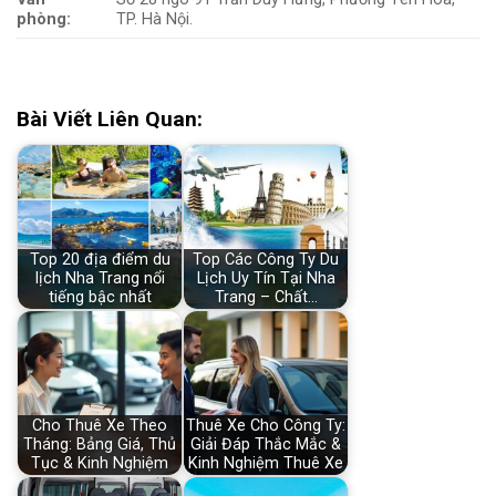
phòng:
TP. Hà Nội.
Bài Viết Liên Quan:
Top 20 địa điểm du
Top Các Công Ty Du
lịch Nha Trang nổi
Lịch Uy Tín Tại Nha
tiếng bậc nhất
Trang – Chất…
Cho Thuê Xe Theo
Thuê Xe Cho Công Ty:
Tháng: Bảng Giá, Thủ
Giải Đáp Thắc Mắc &
Tục & Kinh Nghiệm
Kinh Nghiệm Thuê Xe