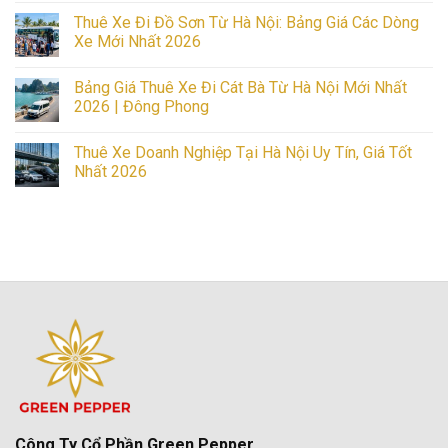
Công
Comments
Thuê Xe Đi Đồ Sơn Từ Hà Nội: Bảng Giá Các Dòng
Nghiệp
on
Từ
Thuê
Xe Mới Nhất 2026
7-
Xe
45
Sự
No
Chỗ
Kiện
Comments
Bảng Giá Thuê Xe Đi Cát Bà Từ Hà Nội Mới Nhất
Giá
Hà
on
Tốt,
Nội:
Thuê
2026 | Đông Phong
Uy
Tiết
Xe
Tín
Kiệm,
Đi
No
Nhất
An
Đồ
Comments
Thuê Xe Doanh Nghiệp Tại Hà Nội Uy Tín, Giá Tốt
Toàn,
Sơn
on
Uy
Từ
Bảng
Nhất 2026
Tín
Hà
Giá
2026
Nội:
Thuê
No
Bảng
Xe
Comments
Giá
Đi
on
Các
Cát
Thuê
Dòng
Bà
Xe
Xe
Từ
Doanh
Mới
Hà
Nghiệp
Nhất
Nội
Tại
2026
Mới
Hà
Nhất
Nội
2026
Uy
|
Tín,
Đông
Giá
Phong
Tốt
Nhất
2026
Công Ty Cổ Phần Green Pepper