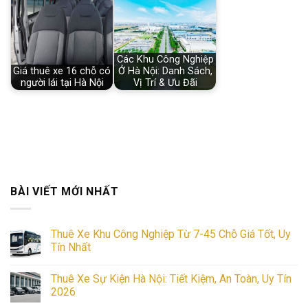
Các Khu Công Nghiệp
Giá thuê xe 16 chỗ có
Ở Hà Nội: Danh Sách,
người lái tại Hà Nội
Vị Trí & Ưu Đãi
BÀI VIẾT MỚI NHẤT
Thuê Xe Khu Công Nghiệp Từ 7-45 Chỗ Giá Tốt, Uy
Tín Nhất
No
Comments
Thuê Xe Sự Kiện Hà Nội: Tiết Kiệm, An Toàn, Uy Tín
on
Thuê
2026
Xe
Khu
No