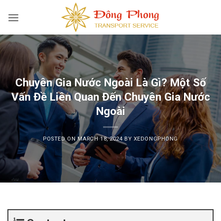
Skip
to
content
Chuyên Gia Nước Ngoài Là Gì? Một Số
Vấn Đề Liên Quan Đến Chuyên Gia Nước
Ngoài
POSTED ON
MARCH 18, 2024
BY
XEDONGPHONG